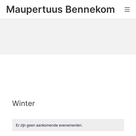
Ga
Maupertuus Bennekom
Mo
naar
de
inhoud
Winter
Er zijn geen aankomende evenementen.