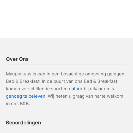
o
.
a
e
v
k
e
e
n
n
n
a
e
Over Ons
v
n
Maupertuus is een in een bosachtige omgeving gelegen
i
w
Bed & Breakfast. In de buurt van ons Bed & Breakfast
g
komen verschillende soorten
natuur
bij elkaar en is
e
genoeg te beleven
. Wij heten u graag van harte welkom
a
e
in ons B&B.
t
r
i
Beoordelingen
g
e